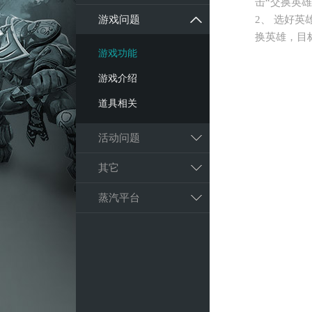
击“交换英
游戏问题
2、 选好
换英雄，目
游戏功能
游戏介绍
道具相关
活动问题
其它
蒸汽平台