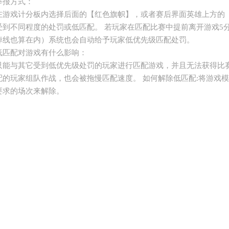
举报方式：
在游戏计分板内选择后面的【红色旗帜】，或者赛后界面英雄上方的
受到不同程度的处罚或低匹配。 若玩家在匹配比赛中提前离开游戏5
掉线也算在内）系统也会自动给予玩家低优先级匹配处罚。
低匹配对游戏有什么影响：
只能与其它受到低优先级处罚的玩家进行匹配游戏，并且无法获得比
配的玩家组队作战，也会被拖慢匹配速度。 如何解除低匹配:将游戏
要求的场次来解除。