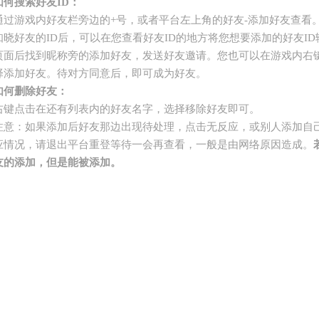
如何搜索好友ID：
通过游戏内好友栏旁边的+号，或者平台左上角的好友-添加好友查看
知晓好友的ID后，可以在您查看好友ID的地方将您想要添加的好友I
页面后找到昵称旁的添加好友，发送好友邀请。您也可以在游戏内右
择添加好友。待对方同意后，即可成为好友。
如何删除好友：
右键点击在还有列表内的好友名字，选择移除好友即可。
注意：如果添加后好友那边出现待处理，点击无反应，或别人添加自
应情况，请退出平台重登等待一会再查看，一般是由网络原因造成。
友的添加，但是能被添加。